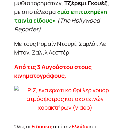
μυθιστορημάτων,
Τζέρεμι Γκουέζ
,
με αποτέλεσμα
«μία επιτυχημένη
ταινία είδους»
(The Hollywood
Reporter)
.
Με τους Ρομαίν Ντουρί, Σαρλότ Λε
Μπον, Ζαλίλ Λεσπέρ.
Από τις 3 Αυγούστου στους
κινηματογράφους
.
Όλες οι
Ειδήσεις
από την
Ελλάδα
και