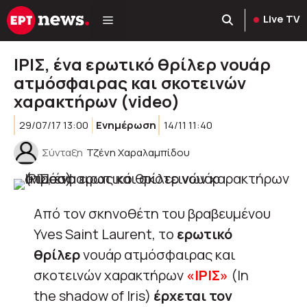
Μετάβαση
Live TV
σε
περιεχόμενο
ΙΡΙΣ, ένα ερωτικό θρίλερ νουάρ
ατμόσφαιρας και σκοτεινών
χαρακτήρων (video)
29/07/17 13:00
Ενημέρωση
14/11 11:40
Σύνταξη
Τζένη Χαραλαμπίδου
Από τον σκηνοθέτη του βραβευμένου
Yves Saint Laurent, το
ερωτικό
θρίλερ
νουάρ ατμόσφαιρας και
σκοτεινών χαρακτήρων
«ΙΡΙΣ»
(In
the shadow of Iris)
έρχεται τον