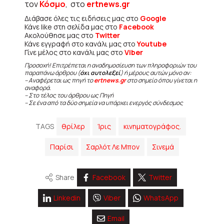
τον
Κόσμο
, στο
ertnews.gr
Διάβασε όλες τις ειδήσεις μας στο
Google
Κάνε like στη σελίδα μας στο
Facebook
Ακολούθησε μας στο
Twitter
Κάνε εγγραφή στο κανάλι μας στο
Youtube
Γίνε μέλος στο κανάλι μας στο
Viber
Προσοχή! Επιτρέπεται η αναδημοσίευση των πληροφοριών του
παραπάνω άρθρου (
όχι αυτολεξεί
) ή μέρους αυτών μόνο αν:
– Αναφέρεται ως πηγή το
ertnews.gr
στο σημείο όπου γίνεται η
αναφορά.
– Στο τέλος του άρθρου ως Πηγή
– Σε ένα από τα δύο σημεία να υπάρχει ενεργός σύνδεσμος
TAGS
θρίλερ
Ίρις
κινηματογράφος.
Παρίσι
Σαρλότ Λε Μπον
Σινεμά
Share
Facebook
Twitter
Linkedin
Viber
WhatsApp
Email