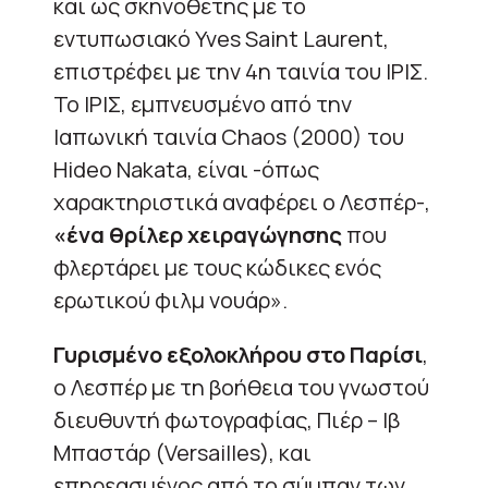
και ως σκηνοθέτης με το
εντυπωσιακό Yves Saint Laurent,
επιστρέφει με την 4η ταινία του ΙΡΙΣ.
Το ΙΡΙΣ, εμπνευσμένο από την
Ιαπωνική ταινία Chaos (2000) του
Hideo Nakata, είναι -όπως
χαρακτηριστικά αναφέρει ο Λεσπέρ-,
«ένα θρίλερ χειραγώγησης
που
φλερτάρει με τους κώδικες ενός
ερωτικού φιλμ νουάρ».
Γυρισμένο εξολοκλήρου στο Παρίσι
,
ο Λεσπέρ με τη βοήθεια του γνωστού
διευθυντή φωτογραφίας, Πιέρ – Ιβ
Μπαστάρ (Versailles), και
επηρεασμένος από το σύμπαν των