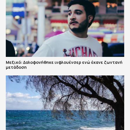
Μεξικό: Δολοφονήθηκε ινφλουένσερ ενώ έκανε ζωντανή
μετάδοση