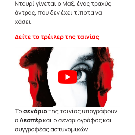
Ντουρί γίνεται ο Μαξ, ένας τραχύς
άντρας, που δεν έχει τίποτα να
χάσει.
Δείτε το τρέιλερ της ταινίας
Το
σενάριο
της ταινίας υπογράφουν
ο
Λεσπέρ
και ο σεναριογράφος και
συγγραφέας αστυνομικών