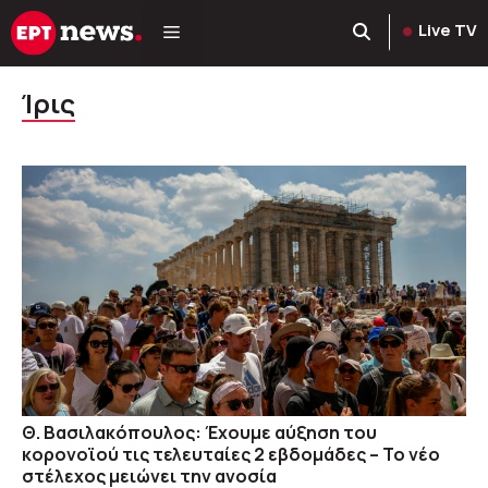
Μετάβαση
Live TV
σε
περιεχόμενο
Ίρις
Θ. Βασιλακόπουλος: Έχουμε αύξηση του
κορονοϊού τις τελευταίες 2 εβδομάδες – Το νέο
στέλεχος μειώνει την ανοσία