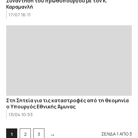
Συνάντηση του πρωθυπουργού με τον Κ.
Καραμανλή
17/07 16:11
Στη Σητεία για τις καταστροφές από τη θεομηνία
ο Υπουργός Εθνικής Άμυνας
13/04 10:53
→
ΣΕΛΙΔΑ 1 ΑΠΟ 3
Σελίδα
Σελίδα
Σελίδα
1
2
3