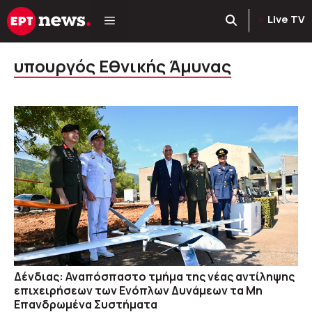
Μετάβαση
Live TV
σε
περιεχόμενο
υπουργός Εθνικής Άμυνας
Δένδιας: Αναπόσπαστο τμήμα της νέας αντίληψης
επιχειρήσεων των Ενόπλων Δυνάμεων τα Μη
Επανδρωμένα Συστήματα