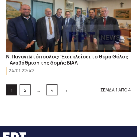
Ν. Παναγιωτόπουλος: Έχει κλείσει το θέμα Θόλος
– Αναβάθμιση της δομής ΒΙΑΛ
24/01 22:42
→
Σελίδα
Σελίδα
Σελίδα
ΣΕΛΙΔΑ 1 ΑΠΟ 4
1
2
…
4