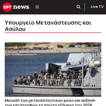
Μετάβαση
Live TV
σε
περιεχόμενο
Υπουργείο Μετανάστευσης και
Ασύλου
Μείωση των μεταναστευτικών ροών και αύξηση
των επιστροφών το πρώτο εξάμηνο του 2026