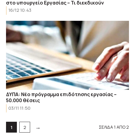
στο υπουργείο Εργασίας – Τι διεκδικούν
16/12 10:43
ΔΥΠΑ: Νέο πρόγραμμα επιδότησης εργασίας –
50.000 θέσεις
03/11 11:50
→
ΣΕΛΙΔΑ 1 ΑΠΟ 2
Σελίδα
Σελίδα
1
2