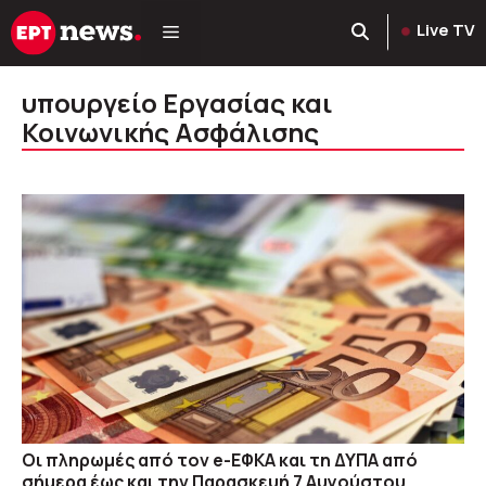
Μετάβαση
Live TV
σε
περιεχόμενο
υπουργείο Εργασίας και
Κοινωνικής Ασφάλισης
Οι πληρωμές από τον e-ΕΦΚΑ και τη ΔΥΠΑ από
σήμερα έως και την Παρασκευή 7 Αυγούστου