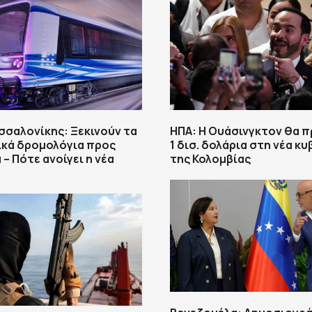
σαλονίκης: Ξεκινούν τα
ΗΠΑ: H Ουάσινγκτον θα 
ικά δρομολόγια προς
1 δισ. δολάρια στη νέα κ
– Πότε ανοίγει η νέα
της Κολομβίας