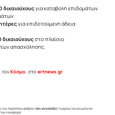
0 δικαιούχους
για καταβολή επιδομάτων
μάτων.
μητέρες
για επιδοτούμενη άδεια
0 δικαιούχους
στο πλαίσιο
των απασχόλησης.
ι τον
Κόσμο
, στο
ertnews.gr
ν του παραπάνω άρθρου (
όχι αυτολεξεί
) ή μέρους αυτών μόνο αν:
εται η αναφορά.