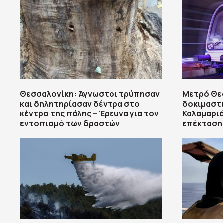
Θεσσαλονίκη: Άγνωστοι τρύπησαν
Μετρό Θεσ
και δηλητηρίασαν δέντρα στο
δοκιμαστ
κέντρο της πόλης – Έρευνα για τον
Καλαμαριά 
εντοπισμό των δραστών
επέκταση