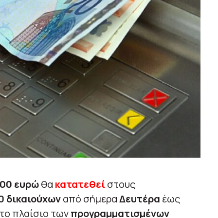
000 ευρώ
θα
κατατεθεί
στους
0 δικαιούχων
από σήμερα
Δευτέρα
έως
στο πλαίσιο των
προγραμματισμένων