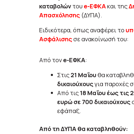
καταβολών
του
e-ΕΦΚΑ
και της
Δ
Απασχόλησης
(ΔΥΠΑ).
Ειδικότερα, όπως αναφέρει το
υπ
Ασφάλισης
σε ανακοίνωσή του:
Από τον
e-ΕΦΚΑ
:
Στις
21 Μαΐου
θα καταβλη
δικαιούχους
για παροχές σ
Από τις
18 Μαΐου έως τις 
ευρώ σε 700 δικαιούχους
εφάπαξ.
Από τη ΔΥΠΑ θα καταβληθούν: