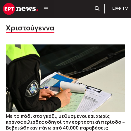
Μετάβαση
Live TV
σε
περιεχόμενο
Χριστούγεννα
Με το πόδι στο γκάζι, μεθυσμένοι και χωρίς
κράνος χιλιάδες οδηγοί την εορταστική περίοδο –
Βεβαιώθηκαν πάνω από 40.000 παραβάσεις