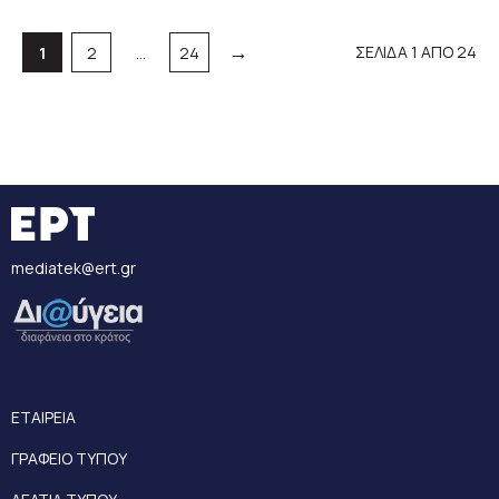
→
Σελίδα
Σελίδα
Σελίδα
ΣΕΛΙΔΑ 1 ΑΠΟ 24
1
2
…
24
mediatek@ert.gr
ΕΤΑΙΡΕΙΑ
ΓΡΑΦΕΙΟ ΤΥΠΟΥ