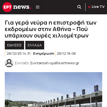
Μετάβαση
Live TV
σε
περιεχόμενο
Για γερά νεύρα η επιστροφή των
εκδρομέων στην Αθήνα – Πού
υπάρχουν ουρές χιλιομέτρων
ΕΙΔΗΣΕΙΣ
ΕΛΛΑΔΑ
28/12/25 14:31
Ενημέρωση
28/12 18:06
Σύνταξη
Συντακτική ομάδα ertnews.gr