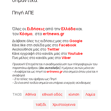
σημαντικά.
Πηγή ΑΠΕ
Όλες οι
Ειδήσεις
από την
Ελλάδα
και
τον
Κόσμο
, στο
ertnews.gr
Διάβασε όλες τις ειδήσεις μας στο
Google
Κάνε like στη σελίδα μας στο
Facebook
Ακολούθησε μας στο
Twitter
Κάνε εγγραφή στο κανάλι μας στο
Youtube
Γίνε μέλος στο κανάλι μας στο
Viber
Προσοχή! Επιτρέπεται η αναδημοσίευση των πληροφοριών του
παραπάνω άρθρου (
όχι αυτολεξεί
) ή μέρους αυτών μόνο αν:
– Αναφέρεται ως πηγή το
ertnews.gr
στο σημείο όπου γίνεται η
αναφορά.
– Στο τέλος του άρθρου ως Πηγή
– Σε ένα από τα δύο σημεία να υπάρχει ενεργός σύνδεσμος
TAGS
Αθήνα
εθνική οδός
κίνηση
Λαμία
ταξίδι
Χριστούγεννα