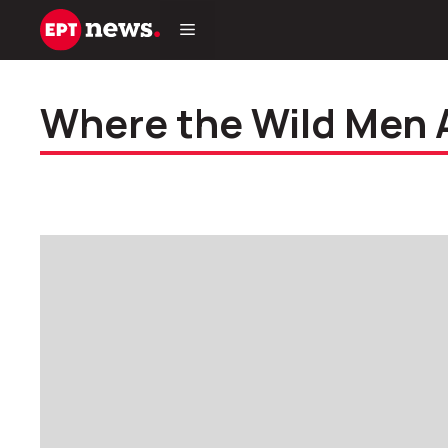
Μετάβαση
σε
περιεχόμενο
Where the Wild Men A