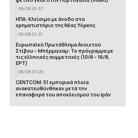
08/08 01:37
ΗΠΑ: Κλείσιμο με άνοδο στο
χρηματιστήριο της Νέας Υόρκης
08/08 01:21
Ευρωπαϊκό Πρωτάθλημα Ανοιχτού
Στίβου – Μπέρμιγχαμ: Το πρόγραμμα με
τις ελληνικές συμμετοχές (10/8 – 16/8,
ΕΡΤ)
08/08 01:05
CENTCOM: 51 εμπορικά πλοία
ανακατευθύνθηκαν μετά την
επαναφορά του αποκλεισμού του Ιράν
08/08 00:52
Παγκόσμιο Πρωτάθλημα Στίβου Κ20:
Πανελλήνιο ρεκόρ η Μπακογιάννη, στον
τελικό της σφυροβολίας η Τσερνόβα και
στο ύψος η Ολυμπία Τζούβελη