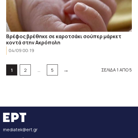
Βρέφος βρέθηκε σε καροτσάκι σούπερ μάρκετ
κοντά στην Ακρόπολη
04/09 00:19
→
Σελίδα
Σελίδα
Σελίδα
ΣΕΛΙΔΑ 1 ΑΠΟ 5
1
2
…
5
mediatek@ert.gr