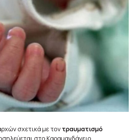
αρχών σχετικά με τον
τραυματισμό
νοσηλεύεται στο Καραμανδάνειο