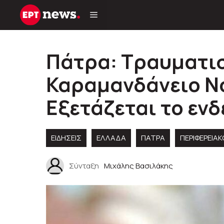
Μετάβαση
σε
περιεχόμενο
Πάτρα: Τραυματι
Καραμανδάνειο Ν
Εξετάζεται το εν
ΕΙΔΗΣΕΙΣ
ΕΛΛΑΔΑ
ΠΑΤΡΑ
ΠΕΡΙΦΕΡΕΙΑ
Σύνταξη
Μιχάλης Βασιλάκης