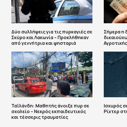
Δύο συλλήψεις για τις πυρκαγιές σε
Σήμερα η
Σκύρο και Λακωνία – Προκλήθηκαν
δικαιούχ
από γεννήτρια και ψησταριά
Αγροτικής
Ταϊλάνδη: Μαθητής άνοιξε πυρ σε
Ισχυρός σ
σχολείο – Νεκρός εκπαιδευτικός
Ρίχτερ στ
και τέσσερις τραυματίες