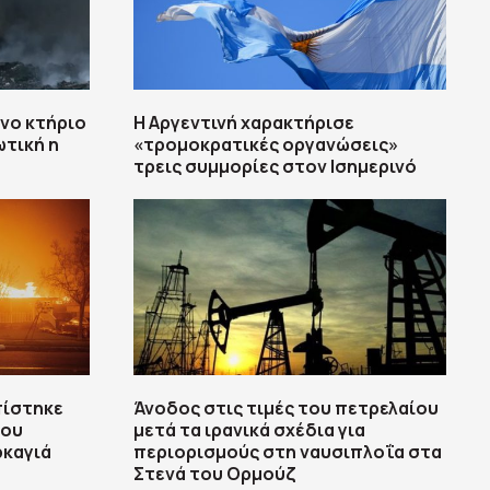
νο κτήριο
Η Αργεντινή χαρακτήρισε
τική η
«τρομοκρατικές οργανώσεις»
τρεις συμμορίες στον Ισημερινό
πίστηκε
Άνοδος στις τιμές του πετρελαίου
που
μετά τα ιρανικά σχέδια για
ρκαγιά
περιορισμούς στη ναυσιπλοΐα στα
Στενά του Ορμούζ