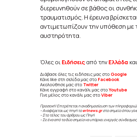
διερευνηθούν σε βάθος οι συνθήκ
τραυματισμός. Η έρευνα βρίσκεται 
αντιμετωπίζουν την υπόθεση με 
αυστηρότητα.
Όλες οι
Ειδήσεις
από την
Ελλάδα
κα
Διάβασε όλες τις ειδήσεις μας στο
Google
Κάνε like στη σελίδα μας στο
Facebook
Ακολούθησε μας στο
Twitter
Κάνε εγγραφή στο κανάλι μας στο
Youtube
Γίνε μέλος στο κανάλι μας στο
Viber
Προσοχή! Επιτρέπεται η αναδημοσίευση των πληροφοριώ
– Αναφέρεται ως πηγή το
ertnews.gr
στο σημείο όπου γίν
– Στο τέλος του άρθρου ως Πηγή
– Σε ένα από τα δύο σημεία να υπάρχει ενεργός σύνδεσμος