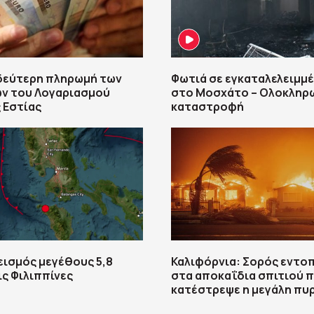
 δεύτερη πληρωμή των
Φωτιά σε εγκαταλελειμμέ
ων του Λογαριασμού
στο Μοσχάτο – Ολοκληρω
 Εστίας
καταστροφή
εισμός μεγέθους 5,8
Καλιφόρνια: Σορός εντο
ις Φιλιππίνες
στα αποκαΐδια σπιτιού 
κατέστρεψε η μεγάλη πυ