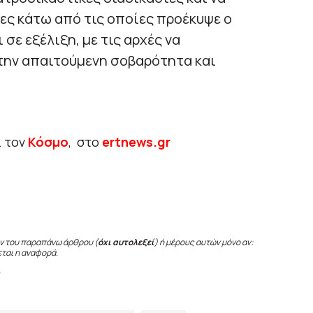
ες κάτω από τις οποίες προέκυψε ο
σε εξέλιξη, με τις αρχές να
την απαιτούμενη σοβαρότητα και
ι τον
Κόσμο
, στο
ertnews.gr
ν του παραπάνω άρθρου (
όχι αυτολεξεί
) ή μέρους αυτών μόνο αν:
εται η αναφορά.