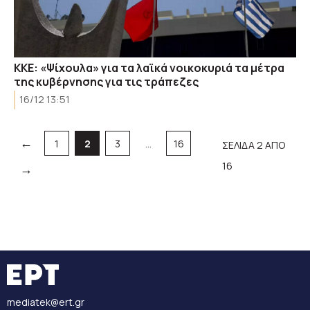
ΚΚΕ: «Ψίχουλα» για τα λαϊκά νοικοκυριά τα μέτρα
της κυβέρνησης για τις τράπεζες
16/12 13:51
←
Σελίδα
Σελίδα
Σελίδα
Σελίδα
1
2
3
…
16
ΣΕΛΙΔΑ 2 ΑΠΟ
16
→
mediatek@ert.gr