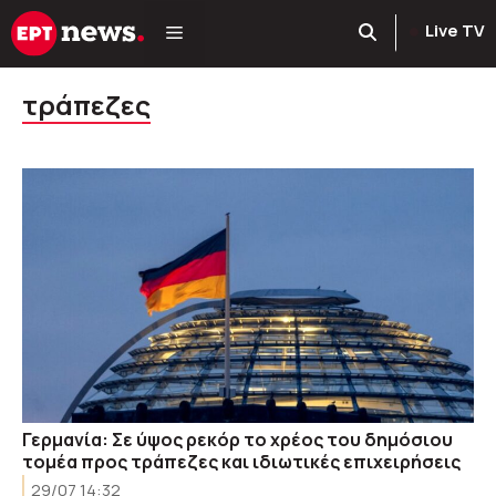
Μετάβαση
Live TV
σε
περιεχόμενο
τράπεζες
Γερμανία: Σε ύψος ρεκόρ το χρέος του δημόσιου
τομέα προς τράπεζες και ιδιωτικές επιχειρήσεις
29/07 14:32