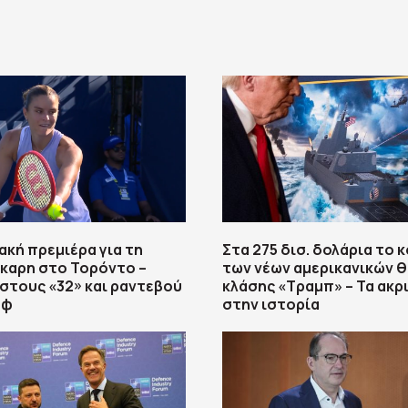
κή πρεμιέρα για τη
Στα 275 δισ. δολάρια το 
καρη στο Τορόντο –
των νέων αμερικανικών 
στους «32» και ραντεβού
κλάσης «Τραμπ» – Τα ακρ
οφ
στην ιστορία