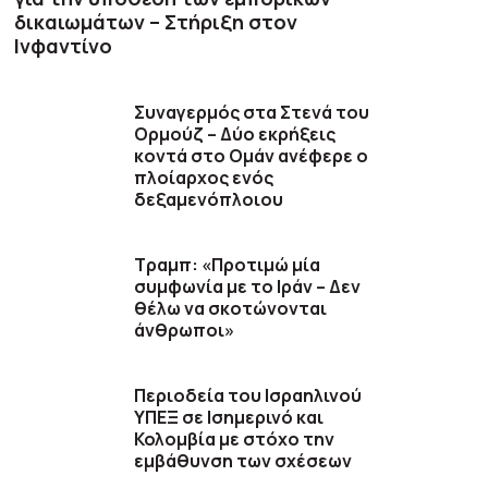
δικαιωμάτων – Στήριξη στον
Ινφαντίνο
Συναγερμός στα Στενά του
Ορμούζ – Δύο εκρήξεις
κοντά στο Ομάν ανέφερε ο
πλοίαρχος ενός
δεξαμενόπλοιου
Τραμπ: «Προτιμώ μία
συμφωνία με το Ιράν – Δεν
θέλω να σκοτώνονται
άνθρωποι»
Περιοδεία του Ισραηλινού
ΥΠΕΞ σε Ισημερινό και
Κολομβία με στόχο την
εμβάθυνση των σχέσεων