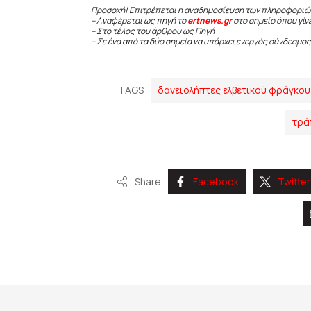
Προσοχή! Επιτρέπεται η αναδημοσίευση των πληροφοριώ
– Αναφέρεται ως πηγή το
ertnews.gr
στο σημείο όπου γίν
– Στο τέλος του άρθρου ως Πηγή
– Σε ένα από τα δύο σημεία να υπάρχει ενεργός σύνδεσμος
TAGS
δανειολήπτες ελβετικού φράγκου
τρά
Share
Facebook
Twitter