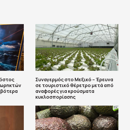
κόστος
Συναγερμός στο Μεξικό – Έρευνα
θωρηκτών
σε τουριστικό θέρετρο μετά από
ιβότερα
αναφορές για κρούσματα
κυκλοσπορίασης