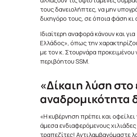
αλλάζουν τις υφιστάμενες συμβά
τους δανειολήπτες, να μην υπογρ
δικηγόρο τους, σε όποια φάση κι 
Ιδιαίτερη αναφορά κάνουν και γι
Ελλάδος», όπως την χαρακτηρίζο
με τον κ. Στουρνάρα προκειμένου 
περιβόητου SSM.
«Δίκαιη λύση στο 
αναδρομικότητα δ
«Η κυβέρνηση πρέπει και οφείλει 
άμεσα ενδιαφερόμενους χιλιάδες 
τραπεζίτες! Αντιλαμβανόμαστε λο