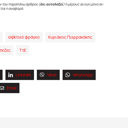
ν του παραπάνω άρθρου (
όχι αυτολεξεί
) ή μέρους αυτών μόνο αν:
εται η αναφορά.
ελβετικό φράγκο
Κυριάκος Πιερρακάκης
πεζες
ΤτΕ
Linkedin
Viber
WhatsApp
Email