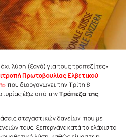
 όχι λύση (ξανά) για τους τραπεζίτες»
ιτροπή Πρωτοβουλίας Ελβετικού
η
»
που διοργανώνει την Τρίτη 8
ρτυρίας έξω από την
Τράπεζα της
άσεις στεγαστικών δανείων, που με
ενειών τους, ξεπερνάνε κατά το ελάχιστο
 νομοθετική λύση, καθώς είμαστε η