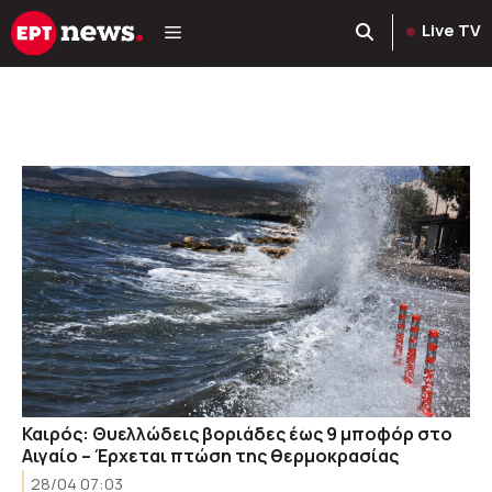
Μετάβαση
Live TV
σε
περιεχόμενο
Καιρός: Θυελλώδεις βοριάδες έως 9 μποφόρ στο
Αιγαίο – Έρχεται πτώση της θερμοκρασίας
28/04 07:03