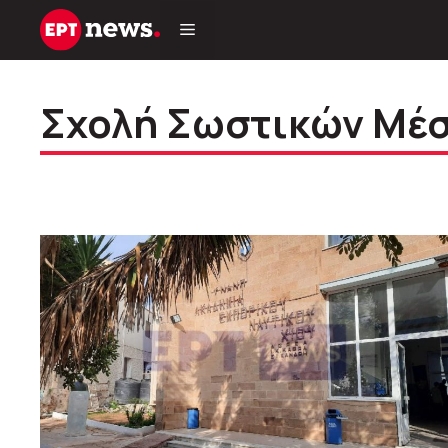
Μετάβαση
σε
περιεχόμενο
Σχολή Σωστικών Μέ