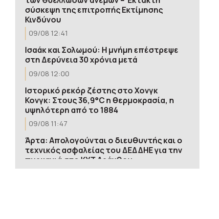
σύσκεψη της επιτροπής Εκτίμησης
Κινδύνου
09/08 12:41
Ισαάκ και Σολωμού: Η μνήμη επέστρεψε
στη Δερύνεια 30 χρόνια μετά
09/08 12:00
Ιστορικό ρεκόρ ζέστης στο Χονγκ
Κονγκ: Στους 36,9°C η θερμοκρασία, η
υψηλότερη από το 1884
09/08 11:47
Άρτα: Απολογούνται ο διευθυντής και ο
τεχνικός ασφαλείας του ΔΕΔΔΗΕ για την
πυρκαγιά στο ΚΥΤ Αράχθου
09/08 11:44
Το Ιράν σκληραίνει τη στάση του
απέναντι στις ΗΠΑ – Ο Αραγτσί δηλώνει
ότι δεν υπάρχουν απευθείας συνομιλίες