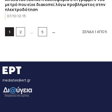
μετρό που είχε διακοπεί λόγω προβλήματος στην
ηλεκτροδότηση
07/10 12:15
→
Σελίδα
Σελίδα
Σελίδα
ΣΕΛΙΔΑ 1 ΑΠΟ 5
1
2
…
5
mediatek@ert.gr