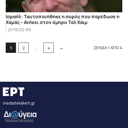
Ισραήλ: Ταυτοποιήθηκε η σορός που παρέδωσε η
Χαμάς – Ανήκει στον όμηρο Ταλ Χάιμ
21/10 02:59
→
Σελίδα
Σελίδα
Σελίδα
ΣΕΛΙΔΑ 1 ΑΠΟ 4
1
2
…
4
mediatek@ert.gr