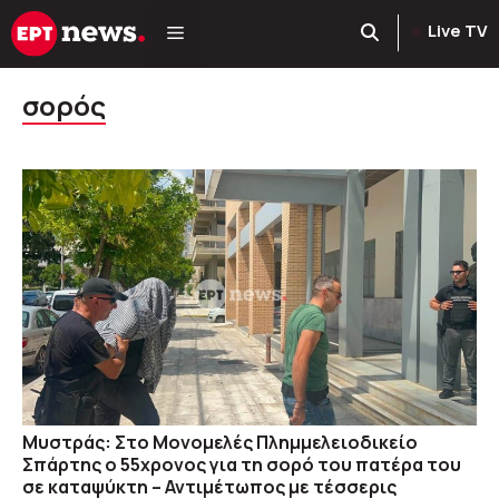
Μετάβαση
Live TV
σε
περιεχόμενο
σορός
Μυστράς: Στο Μονομελές Πλημμελειοδικείο
Σπάρτης ο 55χρονος για τη σορό του πατέρα του
σε καταψύκτη – Αντιμέτωπος με τέσσερις