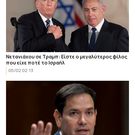
Νετανιάχου σε Τραμπ: Είστε ο μεγαλύτερος φίλος
που είχε ποτέ το Ισραήλ
05/02 02:13