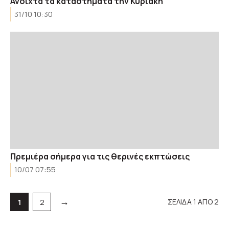
Ανοιχτά τα καταστήματα την Κυριακή
31/10 10:30
Πρεμιέρα σήμερα για τις θερινές εκπτώσεις
10/07 07:55
→
ΣΕΛΙΔΑ 1 ΑΠΟ 2
Σελίδα
Σελίδα
1
2