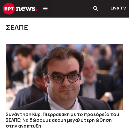
Μετάβαση
Live TV
σε
περιεχόμενο
ΣΕΛΠΕ
Συνάντηση Κυρ. Πιερρακάκη με το προεδρείο του
ΣΕΛΠΕ: Να δώσουμε ακόμη μεγαλύτερη ώθηση
στην ανάπτυξη