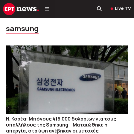
Μετάβαση
Live TV
σε
περιεχόμενο
samsung
Ν. Κορέα: Μπόνους 416.000 δολαρίων για τους
υπαλλήλους της Samsung – Ματαιώθηκε η
απεργία, στα ύψη ανέβηκαν οι μετοχές