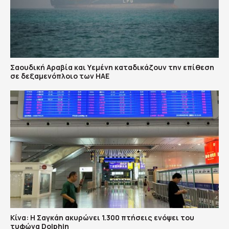
Σαουδική Αραβία και Υεμένη καταδικάζουν την επίθεση
σε δεξαμενόπλοιο των ΗΑΕ
Κίνα: Η Σαγκάη ακυρώνει 1.300 πτήσεις ενόψει του
τυφώνα Dolphin