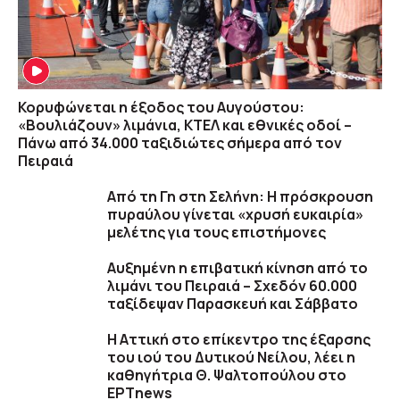
Κορυφώνεται η έξοδος του Αυγούστου:
«Βουλιάζουν» λιμάνια, ΚΤΕΛ και εθνικές οδοί –
Πάνω από 34.000 ταξιδιώτες σήμερα από τον
Πειραιά
Από τη Γη στη Σελήνη: Η πρόσκρουση
πυραύλου γίνεται «χρυσή ευκαιρία»
μελέτης για τους επιστήμονες
Αυξημένη η επιβατική κίνηση από το
λιμάνι του Πειραιά – Σχεδόν 60.000
ταξίδεψαν Παρασκευή και Σάββατο
Η Αττική στο επίκεντρο της έξαρσης
του ιού του Δυτικού Νείλου, λέει η
καθηγήτρια Θ. Ψαλτοπούλου στο
ΕΡΤnews