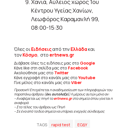
Χανιά, Αύλειος χώρος 1ου
Κέντρου Υγείας Χανίων,
Λεωφόρος Καραμανλή 99,
08:00-15:30
Όλες οι
Ειδήσεις
από την
Ελλάδα
και
τον
Κόσμο
, στο
ertnews.gr
Διάβασε όλες τις ειδήσεις μας στο
Google
Κάνε like στη σελίδα μας στο
Facebook
Ακολούθησε μας στο
Twitter
Κάνε εγγραφή στο κανάλι μας στο
Youtube
Γίνε μέλος στο κανάλι μας στο
Viber
Προσοχή! Επιτρέπεται η αναδημοσίευση των πληροφοριών του
παραπάνω άρθρου (
όχι αυτολεξεί
) ή μέρους αυτών μόνο αν:
– Αναφέρεται ως πηγή το
ertnews.gr
στο σημείο όπου γίνεται η
αναφορά.
– Στο τέλος του άρθρου ως Πηγή
– Σε ένα από τα δύο σημεία να υπάρχει ενεργός σύνδεσμος
TAGS
rapid test
ΕΟΔΥ