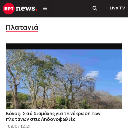
Μετάβαση
Live TV
σε
περιεχόμενο
Πλατανιά
Βόλος: Σκιά διαμάχης για τη νέκρωση των
πλατάνων στις Αηδονοφωλιές
09/07 12:21