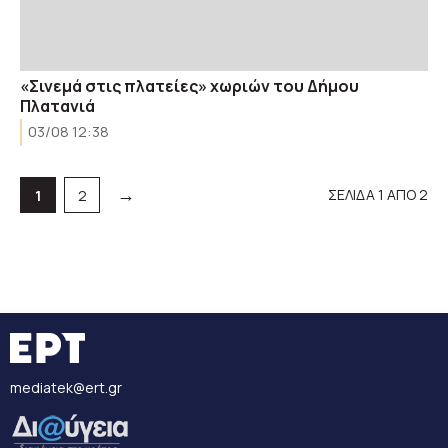
«Σινεμά στις πλατείες» χωριών του Δήμου
Πλατανιά
03/08 12:38
→
ΣΕΛΙΔΑ 1 ΑΠΟ 2
Σελίδα
Σελίδα
1
2
mediatek@ert.gr