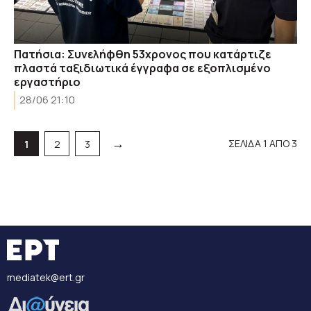
Πατήσια: Συνελήφθη 53χρονος που κατάρτιζε
πλαστά ταξιδιωτικά έγγραφα σε εξοπλισμένο
εργαστήριο
28/06 21:10
→
ΣΕΛΙΔΑ 1 ΑΠΟ 3
Σελίδα
Σελίδα
Σελίδα
1
2
3
mediatek@ert.gr