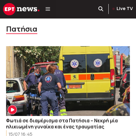
Μετάβαση
Live TV
σε
περιεχόμενο
Πατήσια
Φωτιά σε διαμέρισμα στα Πατήσια – Νεκρή μία
ηλικιωμένη γυναίκα και ένας τραυματίας
15/07 16:45