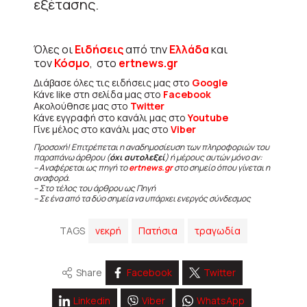
εξέτασης.
Όλες οι
Ειδήσεις
από την
Ελλάδα
και
τον
Κόσμο
, στο
ertnews.gr
Διάβασε όλες τις ειδήσεις μας στο
Google
Κάνε like στη σελίδα μας στο
Facebook
Ακολούθησε μας στο
Twitter
Κάνε εγγραφή στο κανάλι μας στο
Youtube
Γίνε μέλος στο κανάλι μας στο
Viber
Προσοχή! Επιτρέπεται η αναδημοσίευση των πληροφοριών του
παραπάνω άρθρου (
όχι αυτολεξεί
) ή μέρους αυτών μόνο αν:
– Αναφέρεται ως πηγή το
ertnews.gr
στο σημείο όπου γίνεται η
αναφορά.
– Στο τέλος του άρθρου ως Πηγή
– Σε ένα από τα δύο σημεία να υπάρχει ενεργός σύνδεσμος
TAGS
νεκρή
Πατήσια
τραγωδία
Share
Facebook
Twitter
Linkedin
Viber
WhatsApp