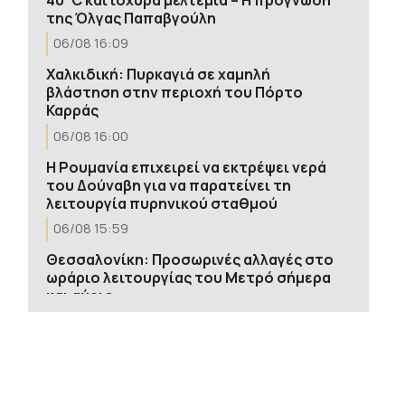
της Όλγας Παπαβγούλη
06/08 16:09
Χαλκιδική: Πυρκαγιά σε χαμηλή
βλάστηση στην περιοχή του Πόρτο
Καρράς
06/08 16:00
Η Ρουμανία επιχειρεί να εκτρέψει νερά
του Δούναβη για να παρατείνει τη
λειτουργία πυρηνικού σταθμού
06/08 15:59
Θεσσαλονίκη: Προσωρινές αλλαγές στο
ωράριο λειτουργίας του Μετρό σήμερα
και αύριο
06/08 15:57
Δήμος Θεσσαλονίκης: Διεκδικεί το
συγκρότημα του Αγίου Μηνά, θέσεις
στάθμευσης, Λόφο Τούμπας και