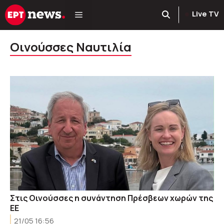
Μετάβαση
Live TV
σε
περιεχόμενο
Οινούσσες Ναυτιλία
Στις Οινούσσες η συνάντηση Πρέσβεων χωρών της
ΕΕ
21/05 16:56