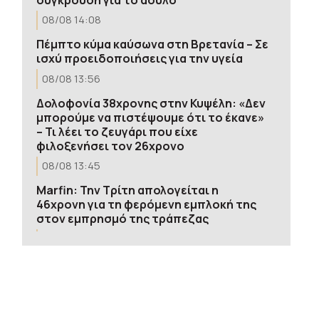
08/08 14:08
Πέμπτο κύμα καύσωνα στη Βρετανία – Σε
ισχύ προειδοποιήσεις για την υγεία
08/08 13:56
Δολοφονία 38χρονης στην Κυψέλη: «Δεν
μπορούμε να πιστέψουμε ότι το έκανε»
– Τι λέει το ζευγάρι που είχε
φιλοξενήσει τον 26χρονο
08/08 13:45
Marfin: Την Τρίτη απολογείται η
46χρονη για τη φερόμενη εμπλοκή της
στον εμπρησμό της τράπεζας
08/08 13:36
Συνελήφθη 49χρονος της ρωσόφωνης
μαφίας στο Παλαιό Φάληρο – Εμπλέκεται
σε εκβιασμούς και ξυλοδαρμούς
επιχειρηματιών