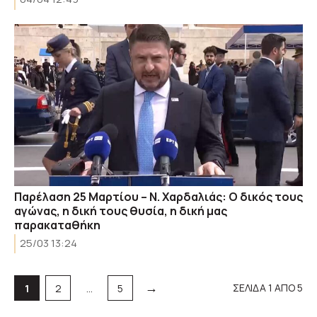
Παρέλαση 25 Μαρτίου – Ν. Χαρδαλιάς: Ο δικός τους
αγώνας, η δική τους θυσία, η δική μας
παρακαταθήκη
25/03 13:24
→
Σελίδα
Σελίδα
Σελίδα
ΣΕΛΙΔΑ 1 ΑΠΟ 5
1
2
…
5