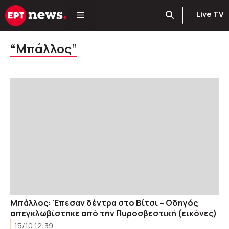
Μετάβαση
Live TV
σε
περιεχόμενο
“Μπάλλος”
Μπάλλος: Έπεσαν δέντρα στο Βίτσι – Οδηγός
απεγκλωβίστηκε από την Πυροσβεστική (εικόνες)
15/10 12:39