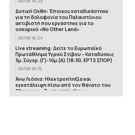
06/08 18:29
Δυτική Οχθη: Έποικος καταδικάστηκε
για τη δολοφονία του Παλαιστίνιου
ακτιβιστή που εργάστηκε για το
οσκαρικό «No Other Land»
06/08 18:24
Live streaming: Δείτε το Ευρωπαϊκό
Πρωτάθλημα Υγρού Στίβου – Καταδύσεις
3μ. Σύγχρ. (Γ)-10μ.(Α) (18:30, ΕΡΤ2 ΣΠΟΡ)
06/08 18:15
Άνω Λιόσια: Ηλεκτροπληξία και
εγκατάλειψη πίσω από τον θάνατο του
72χρονου – Τι υποστήριξαν οι
συλληφθέντες
06/08 18:14
Υπ. Παιδείας: Ανακοινώθηκαν 95
ειδικότητες και 860 τμήματα των ΣΑΕΚ –
Πότε ξεκινούν οι αιτήσεις