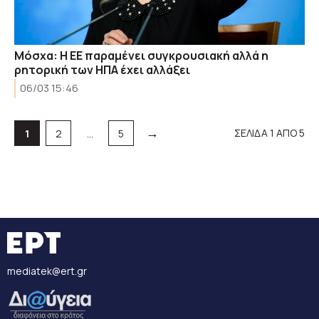
Μόσχα: Η ΕΕ παραμένει συγκρουσιακή αλλά η
ρητορική των ΗΠΑ έχει αλλάξει
06/03 15:46
→
Σελίδα
Σελίδα
Σελίδα
ΣΕΛΙΔΑ 1 ΑΠΟ 5
1
2
…
5
mediatek@ert.gr