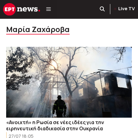
Μετάβαση
Live TV
σε
περιεχόμενο
Μαρία Ζαχάροβα
«Ανοιχτή» η Ρωσία σε νέες ιδέες για την
ειρηνευτική διαδικασία στην Ουκρανία
27/07 18:05