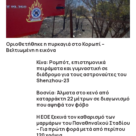
Οριοθετήθηκε η πυρκαγιά στο Κορωπί –
Βελτιωμένη η εικόνα
Κίνα: Ρομπότ, επιστημονικά
πειράματα και γυμναστική σε
διάδρομο για τους αστροναύτες του
Shenzhou-23
Βοσνία: Άλματα στο κενό από
καταρράκτη 22 μέτρων σε διαγωνισμό
που αψηφά τον φόβο
Η ΕΟΕ ξεκινά τον καθαρισμό των
μαρμάρων του Παναθηναϊκού Σταδίου
– Για πρώτη φορά μετά από περίπου
120 χρόνια