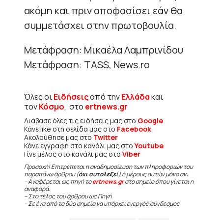
ακόμη και πριν αποφασίσει εάν θα
συμμετάσχει στην πρωτοβουλία.
Μετάφραση: Μικαέλα Λαμπρινίδου
Μετάφραση: TASS, News.ro
Όλες οι
Ειδήσεις
από την
Ελλάδα
και
τον
Κόσμο
, στο
ertnews.gr
Διάβασε όλες τις ειδήσεις μας στο
Google
Κάνε like στη σελίδα μας στο
Facebook
Ακολούθησε μας στο
Twitter
Κάνε εγγραφή στο κανάλι μας στο
Youtube
Γίνε μέλος στο κανάλι μας στο
Viber
Προσοχή! Επιτρέπεται η αναδημοσίευση των πληροφοριών του
παραπάνω άρθρου (
όχι αυτολεξεί
) ή μέρους αυτών μόνο αν:
– Αναφέρεται ως πηγή το
ertnews.gr
στο σημείο όπου γίνεται η
αναφορά.
– Στο τέλος του άρθρου ως Πηγή
– Σε ένα από τα δύο σημεία να υπάρχει ενεργός σύνδεσμος