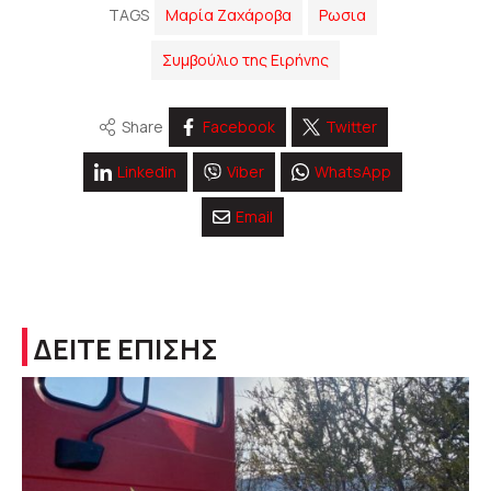
TAGS
Μαρία Ζαχάροβα
Ρωσια
Συμβούλιο της Ειρήνης
Share
Facebook
Twitter
Linkedin
Viber
WhatsApp
Email
ΔΕΙΤΕ ΕΠΙΣΗΣ