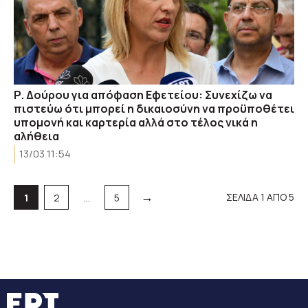
Ρ. Δούρου για απόφαση Εφετείου: Συνεχίζω να
πιστεύω ότι μπορεί η δικαιοσύνη να προϋποθέτει
υπομονή και καρτερία αλλά στο τέλος νικά η
αλήθεια
13/03 11:54
→
Σελίδα
Σελίδα
Σελίδα
ΣΕΛΙΔΑ 1 ΑΠΟ 5
1
2
…
5