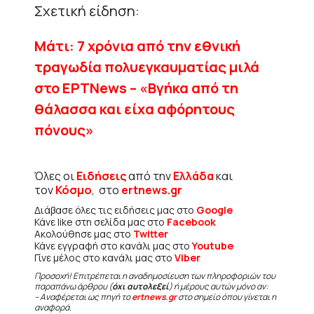
Σχετική είδηση:
Μάτι: 7 χρόνια από την εθνική
τραγωδία πολυεγκαυματίας μιλά
στο ΕΡΤNews – «Βγήκα από τη
θάλασσα και είχα αφόρητους
πόνους»
Όλες οι
Ειδήσεις
από την
Ελλάδα
και
τον
Κόσμο
, στο
ertnews.gr
Διάβασε όλες τις ειδήσεις μας στο
Google
Κάνε like στη σελίδα μας στο
Facebook
Ακολούθησε μας στο
Twitter
Κάνε εγγραφή στο κανάλι μας στο
Youtube
Γίνε μέλος στο κανάλι μας στο
Viber
Προσοχή! Επιτρέπεται η αναδημοσίευση των πληροφοριών του
παραπάνω άρθρου (
όχι αυτολεξεί
) ή μέρους αυτών μόνο αν:
– Αναφέρεται ως πηγή το
ertnews.gr
στο σημείο όπου γίνεται η
αναφορά.