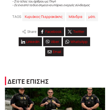
– Στο τέλος του άρθρου ως Πηγή
– Σε ένα από τα δύο σημεία να υπάρχει ενεργός σύνδεσμος
TAGS
Κυριάκος Πιερρακάκης
Μάνδρα
μάτι
Share
Facebook
Twitter
Linkedin
Viber
WhatsApp
Email
ΔΕΙΤΕ ΕΠΙΣΗΣ