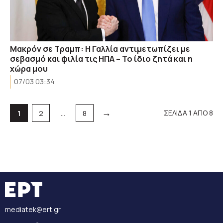
Μακρόν σε Τραμπ: Η Γαλλία αντιμετωπίζει με
σεβασμό και φιλία τις ΗΠΑ – Το ίδιο ζητά και η
χώρα μου
07/03 03:34
→
Σελίδα
Σελίδα
Σελίδα
ΣΕΛΙΔΑ 1 ΑΠΟ 8
1
2
…
8
mediatek@ert.gr