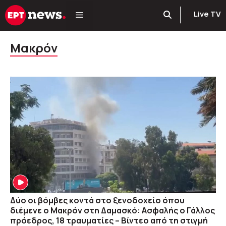
Μετάβαση
Live TV
σε
περιεχόμενο
Μακρόν
Δύο οι βόμβες κοντά στο ξενοδοχείο όπου
διέμενε ο Μακρόν στη Δαμασκό: Ασφαλής ο Γάλλος
πρόεδρος, 18 τραυματίες – Βίντεο από τη στιγμή