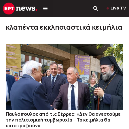
Μετάβαση
Live TV
σε
περιεχόμενο
κλαπέντα εκκλησιαστικά κειμήλια
Παυλόπουλος από τις Σέρρες: «Δεν θα ανεχτούμε
την πολιτισμική τυμβωρυχία – Τα κειμήλια θα
επιστραφούν»