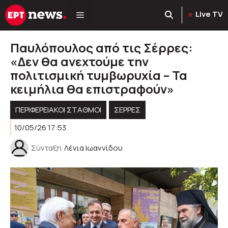
Μετάβαση
Live TV
σε
περιεχόμενο
Παυλόπουλος από τις Σέρρες:
«Δεν θα ανεχτούμε την
πολιτισμική τυμβωρυχία – Τα
κειμήλια θα επιστραφούν»
ΠΕΡΙΦΕΡΕΙΑΚΟΊ ΣΤΑΘΜΟΊ
ΣΕΡΡΕΣ
10/05/26 17:53
Σύνταξη
Λένια Ιωαννίδου