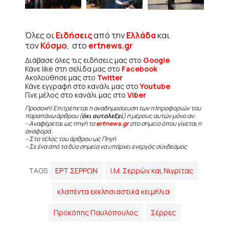
Όλες οι
Ειδήσεις
από την
Ελλάδα
και
τον
Κόσμο
, στο
ertnews.gr
Διάβασε όλες τις ειδήσεις μας στο
Google
Κάνε like στη σελίδα μας στο
Facebook
Ακολούθησε μας στο
Twitter
Κάνε εγγραφή στο κανάλι μας στο
Youtube
Γίνε μέλος στο κανάλι μας στο
Viber
Προσοχή! Επιτρέπεται η αναδημοσίευση των πληροφοριών του
παραπάνω άρθρου (
όχι αυτολεξεί
) ή μέρους αυτών μόνο αν:
– Αναφέρεται ως πηγή το
ertnews.gr
στο σημείο όπου γίνεται η
αναφορά.
– Στο τέλος του άρθρου ως Πηγή
– Σε ένα από τα δύο σημεία να υπάρχει ενεργός σύνδεσμος
TAGS
ΕΡΤ ΣΕΡΡΩΝ
Ι.Μ. Σερρών και Νιγρίτας
κλαπέντα εκκλησιαστικά κειμήλια
Προκόπης Παυλόπουλος
Σέρρες