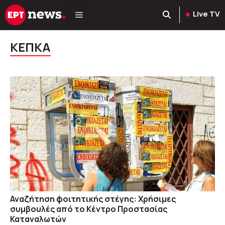
Μετάβαση
Live TV
σε
περιεχόμενο
ΚΕΠΚΑ
Αναζήτηση φοιτητικής στέγης: Χρήσιμες
συμβουλές από το Κέντρο Προστασίας
Καταναλωτών