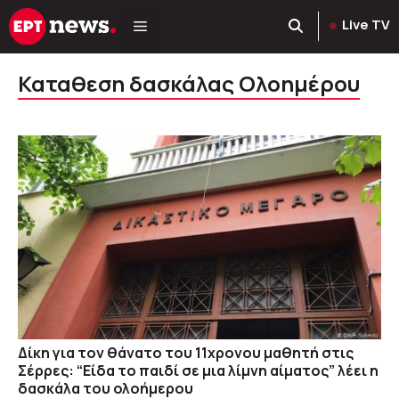
Μετάβαση
Live TV
σε
περιεχόμενο
Καταθεση δασκάλας Ολοημέρου
Δίκη για τον θάνατο του 11χρονου μαθητή στις
Σέρρες: “Είδα το παιδί σε μια λίμνη αίματος” λέει η
δασκάλα του ολοήμερου