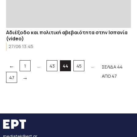
Αδιέξοδο και πολιτική αβεβαιότητα στην Ισπανία
(video)
27/06 13:45
←
Σελίδα
Σελίδα
Σελίδα
Σελίδα
1
…
43
44
45
…
ΣΕΛΙΔΑ 44
ΑΠΟ 47
→
Σελίδα
47
mediatek@ert.gr