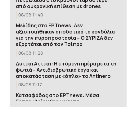
από ουκρανική επίθεση με drones
08/08 11:40
Μελίδης στο ΕΡΤnews: Δεν
αξιοποιήθηκαν αποδοτικά τα κονδύλια
για την πυροπροστασία – Ο ΣΥΡΙΖΑ δεν
εξαρτάται από τον Τσίπρα
08/08 11:28
Δυτική Αττική: Η επόμενη ημέρα μετά τη
φωτιά – Αντιδιαβρωτικά έργα και
αποκατάσταση με «όπλο» το Antinero
08/08 11:17
Κατσαφάδος στο ΕΡΤnews: Μέσα
Σεπτεμβρίου ξεκινούν τα
αντιπλημμυρικά – Από Δευτέρα οι
αιτήσεις για αποζημιώσεις στους
πυρόπληκτους
08/08 11:08