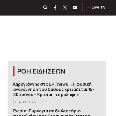
Live TV
ΡΟΗ ΕΙΔΗΣΕΩΝ
Καραγιάννης στο ΕΡΤnews: «Η φυσική
αναγέννηση του δάσους χρειάζεται 15-
20 χρόνια – Κρίσιμη η πρόληψη»
08/08 11:45
Ρωσία: Πυρκαγιά σε διυλιστήριο
πετρελαίου στο Κρασνοντάρ ύστερα