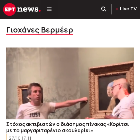
Μετάβαση
Live TV
σε
περιεχόμενο
Γιοχάνες Βερμέερ
Στόχος ακτιβιστών ο διάσημος πίνακας «Κορίτσι
με το μαργαριταρένιο σκουλαρίκι»
27/10 17:11