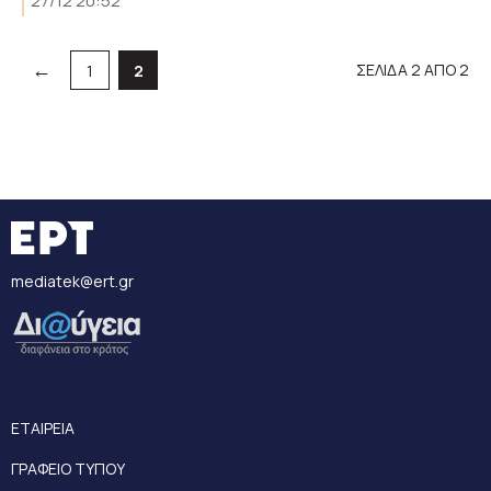
27/12 20:52
←
ΣΕΛΙΔΑ 2 ΑΠΟ 2
Σελίδα
Σελίδα
1
2
mediatek@ert.gr
ΕΤΑΙΡΕΙΑ
ΓΡΑΦΕΙΟ ΤΥΠΟΥ