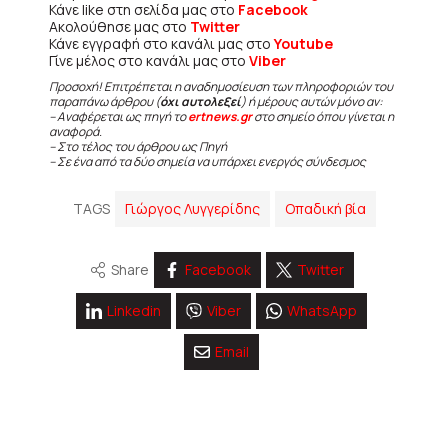
Κάνε like στη σελίδα μας στο
Facebook
Ακολούθησε μας στο
Twitter
Κάνε εγγραφή στο κανάλι μας στο
Youtube
Γίνε μέλος στο κανάλι μας στο
Viber
Προσοχή! Επιτρέπεται η αναδημοσίευση των πληροφοριών του
παραπάνω άρθρου (
όχι αυτολεξεί
) ή μέρους αυτών μόνο αν:
– Αναφέρεται ως πηγή το
ertnews.gr
στο σημείο όπου γίνεται η
αναφορά.
– Στο τέλος του άρθρου ως Πηγή
– Σε ένα από τα δύο σημεία να υπάρχει ενεργός σύνδεσμος
TAGS
Γιώργος Λυγγερίδης
Οπαδική βία
Share
Facebook
Twitter
Linkedin
Viber
WhatsApp
Email