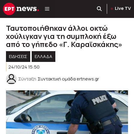
Μετάβαση
Live TV
σε
περιεχόμενο
Ταυτοποιήθηκαν άλλοι οκτώ
χούλιγκαν για τη συμπλοκή έξω
από το γήπεδο «Γ. Καραϊσκάκης»
ΕΙΔΗΣΕΙΣ
ΕΛΛΑΔΑ
24/10/24 15:50
Σύνταξη
Συντακτική ομάδα ertnews.gr