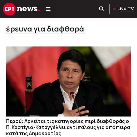
Μετάβαση
Live TV
σε
περιεχόμενο
έρευνα για διαφθορά
Περού: Αρνείται τις κατηγορίες περί διαφθοράς ο
Π. Καστίγιο-Καταγγέλλει αντιπάλους για απόπειρα
κατά της Δημοκρατίας