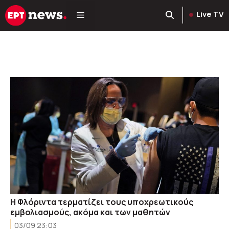
Μετάβαση
Live TV
σε
περιεχόμενο
Η Φλόριντα τερματίζει τους υποχρεωτικούς
εμβολιασμούς, ακόμα και των μαθητών
03/09 23:03