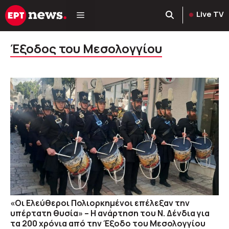
Μετάβαση
Live TV
σε
περιεχόμενο
Έξοδος του Μεσολογγίου
«Οι Ελεύθεροι Πολιορκημένοι επέλεξαν την
υπέρτατη θυσία» – Η ανάρτηση του Ν. Δένδια για
τα 200 χρόνια από την Έξοδο του Μεσολογγίου