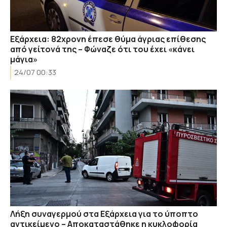
Εξάρχεια: 82χρονη έπεσε θύμα άγριας επίθεσης
από γείτονά της – Φώναζε ότι του έχει «κάνει
μάγια»
24/07 00:33
Λήξη συναγερμού στα Εξάρχεια για το ύποπτο
αντικείμενο – Αποκαταστάθηκε η κυκλοφορία