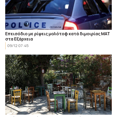
Επεισόδιο με ρίψεις μολότοφ κατά διμοιρίας ΜΑΤ
στα Εξάρχεια
09/12 07:45