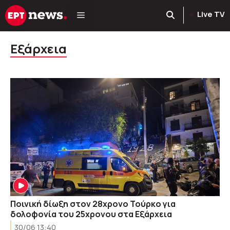
Μετάβαση
Live TV
σε
περιεχόμενο
Εξάρχεια
Ποινική δίωξη στον 28χρονο Τούρκο για
δολοφονία του 25χρονου στα Εξάρχεια
30/06 13:40