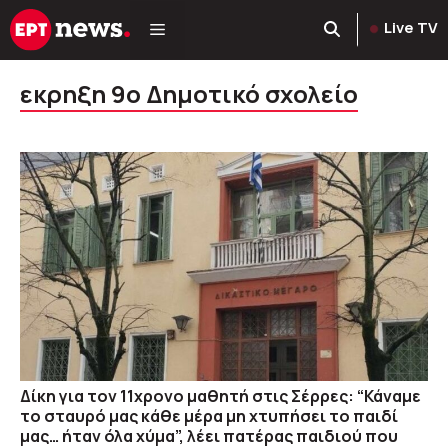
Μετάβαση
Live TV
σε
περιεχόμενο
εκρηξη 9ο Δημοτικό σχολείο
Δίκη για τον 11χρονο μαθητή στις Σέρρες: “Κάναμε
το σταυρό μας κάθε μέρα μη χτυπήσει το παιδί
μας… ήταν όλα χύμα”, λέει πατέρας παιδιού που