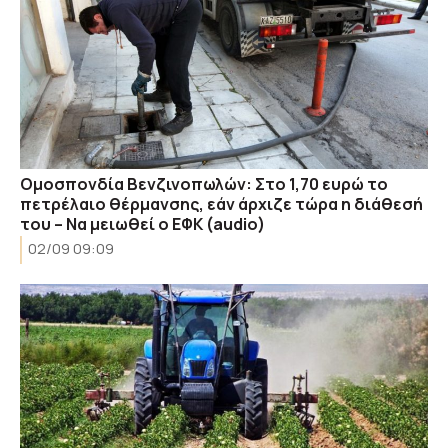
Ομοσπονδία Βενζινοπωλών: Στο 1,70 ευρώ το
πετρέλαιο θέρμανσης, εάν άρχιζε τώρα η διάθεσή
του – Να μειωθεί ο ΕΦΚ (audio)
02/09 09:09